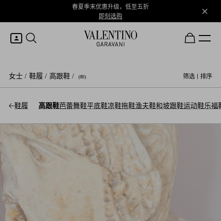
春夏季末优惠升级，低至五折
即刻选购
我的账户
女士
/
鞋履
/
高跟鞋
/
筛选
|
排序
(80)
登录或注册
鞋履
高跟鞋
芭蕾舞鞋平底鞋
凉鞋
拖鞋
渔夫鞋和坡跟鞋
运动鞋
乐福
心愿单