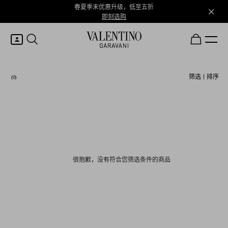
春夏季末优惠升级，低至五折
即刻选购
我的账户
筛选
|
排序
(0)
登录或注册
心愿单
很抱歉，没有符合您筛选条件的商品