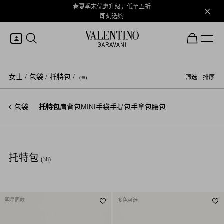
春夏季末优惠升级，低至五折
即刻选购
我的账户
女士
/
包袋
/
托特包
/
筛选
|
排序
(38)
登录或注册
包袋
托特包
肩背包
MINI手袋
手提包
手拿包
腰包
心愿单
托特包
(38)
明星同款
多色可选