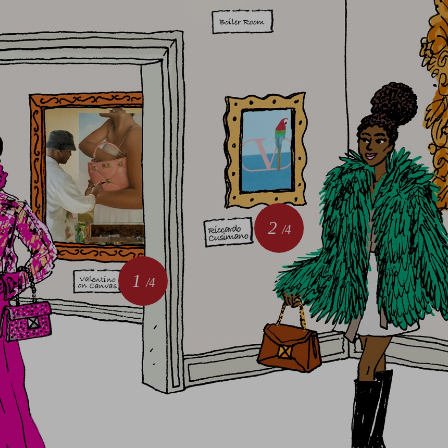
2
/4
1
/4