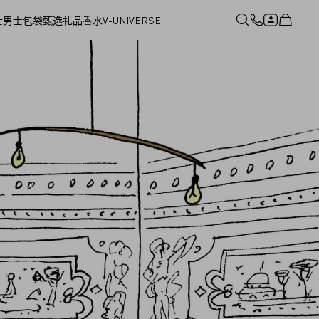
士
男士
包袋
甄选礼品
香水
V-UNIVERSE
登录或注册
心愿单