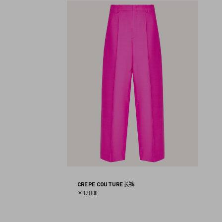
CREPE COUTURE长裤
￥12,800