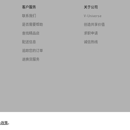
客户服务
关于公司
联系我们
V-Universe
是否需要帮助
创造共享价值
查找精品店
求职申请
配送信息
诚信热线
追踪您的订单
退换货服务
ie政策
。
 2025 VALENTINO S.p.A.- All Rights Reserved VAT 05412951005
京公网安备 1101050203998