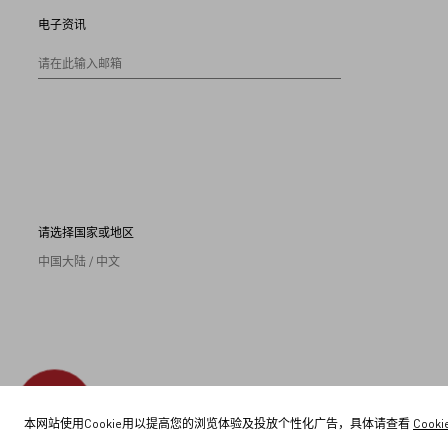
电子资讯
请在此输入邮箱
请选择国家或地区
中国大陆 / 中文
本网站使用Cookie用以提高您的浏览体验及投放个性化广告，具体请查看
Cook
范伦（北京）服饰贸易有限公司
Copyright ©