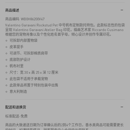
商品描述
商品编码: WB0H86200V47
Valentino Garavani Rockstud Pet 中号帆布定制款托特包。此款标志性的包袋
呈现 Valentino Garavani Atelier Bag 印花，插画艺术家 Riccardo Cusimano
根据您的宠物肖像以及个性化姓名首字母，倾心设计并创作专属印花。
可拆卸内部置物袋
皮革提手
可调节、可拆卸棉质肩带
底部防护设计
帆布衬里
尺寸：宽 30 x 高 25 x 深 12 厘米
此包袋不适用于承载宠物
此款单品将置于特别包装中出售
意大利制造
配送和退换货
标准配送-免费
商品的大致递送日期为订单确认后的2到4个工作日，香水类商品可能需要更长