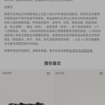
的时间。如遇特殊情况，顾客服务中心会尽快与您联系。
退换货
顾客可在商品交付顾客地址之日起十四日内申请退货或换货，换货仅支持更换
同款商品的不同尺码或不同颜色。商品退回时必须与之前交付时的状态相同，
并附上相关销售单据，所有相关配件、说明书、标签、原始包装（例如包装
盒，防尘袋等）、赠品（如有）、纸质发票（如有）。但下述商品除外：(i)个
人定制商品，例如，印刻有顾客姓名或其它按顾客要求定制的商品；(ii) 拆封后
易影响人身安全或者生命健康的商品，或者拆封后易导致商品品质发生改变的
商品（例如香水、袜子、泳衣、穿孔类配饰或耳饰等）；以及 (iii) 其它根据相
关法律法规规定除外的商品。
如需申请退货或换货，请联系客服。更多信息请查看
退/换货及退款政策
。
猜你喜欢
时装秀款
多色可选