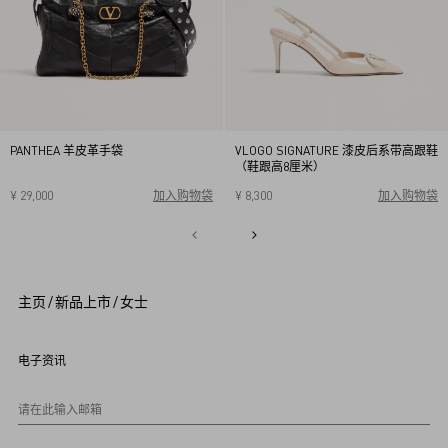
PANTHEA 羊皮革手袋
VLOGO SIGNATURE 漆皮后系带高跟鞋
（鞋跟高8厘米）
¥ 29,000
加入购物袋
¥ 8,300
加入购物袋
34
34.5
35
35.5
36
36.5
37
37.5
38
38.5
1
39
39.5
40
2
3
4
5
主页
/
新品上市
/
女士
6
7
8
9
电子资讯
1
0
请在此输入邮箱