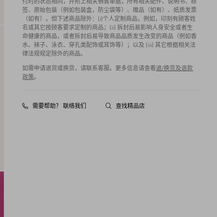
付时的状态相同，并附上相关销售单据，所有相关配件、说明书、标
签、原始包装（例如包装盒，防尘袋等）、赠品（如有）、纸质发票
（如有）。但下述商品除外：(i)个人定制商品，例如，印刻有顾客姓
名或其它按顾客要求定制的商品；(ii) 拆封后易影响人身安全或者生
命健康的商品，或者拆封后易导致商品品质发生改变的商品（例如香
水、袜子、泳衣、穿孔类配饰或耳饰等）；以及 (iii) 其它根据相关法
律法规规定除外的商品。
如需申请退货或换货，请联系客服。更多信息请查看
退/换货及退款
政策
。
需要帮助？ 联络我们
查找精品店