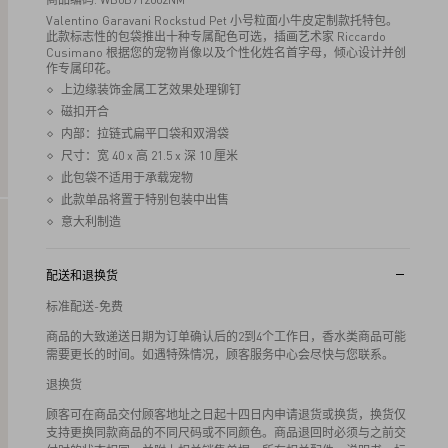
Valentino Garavani Rockstud Pet 小号粒面小牛皮定制款托特包。
此款标志性的包袋推出十种专属配色可选，插画艺术家 Riccardo
Cusimano 根据您的宠物肖像以及个性化姓名首字母，倾心设计并创
作专属印花。
上边缘装饰金属工艺效果处理铆钉
磁扣开合
内部：拉链式扁平口袋和双滑袋
尺寸：宽 40 x 高 21.5 x 深 10 厘米
此包袋不适用于承载宠物
此款单品将置于特别包装中出售
意大利制造
配送和退换货
标准配送-免费
商品的大致递送日期为订单确认后的2到4个工作日，香水类商品可能
需要更长的时间。如遇特殊情况，顾客服务中心会尽快与您联系。
退换货
顾客可在商品交付顾客地址之日起十四日内申请退货或换货，换货仅
支持更换同款商品的不同尺码或不同颜色。商品退回时必须与之前交