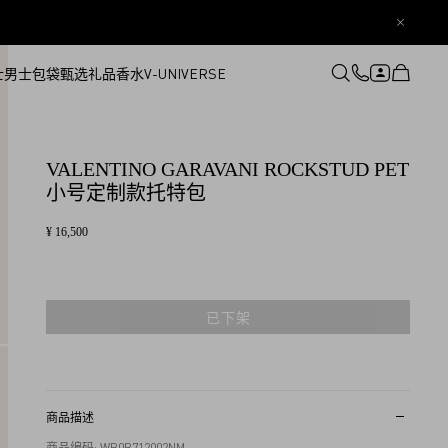
士
男士
包袋
甄选礼品
香水
V-UNIVERSE
登录或注册
心愿单
VALENTINO GARAVANI ROCKSTUD PET
小号定制款托特包
¥ 16,500
已下架
商品描述
商品编码: WB0B712002NM