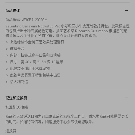
商品描述
商品编码: WB0B712002GM
Valentino Garavani Rockstud Pet 小号粒面小牛皮定制款托特包。此款标志性
的包袋推出十种专属配色可选，插画艺术家 Riccardo Cusimano 根据您的宠
物肖像以及个性化姓名首字母，倾心设计并创作专属印花。
上边缘装饰金属工艺效果处理铆钉
磁扣开合
内部：拉链式扁平口袋和双滑袋
尺寸：宽 40 x 高 21.5 x 深 10 厘米
此包袋不适用于承载宠物
此款单品将置于特别包装中出售
意大利制造
配送和退换货
标准配送-免费
商品的大致递送日期为订单确认后的2到4个工作日，香水类商品可能需要更长
的时间。如遇特殊情况，顾客服务中心会尽快与您联系。
退换货