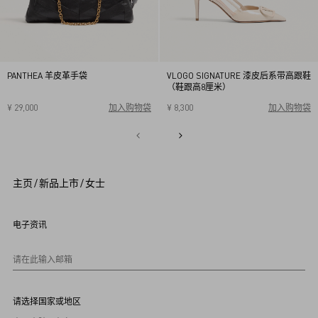
PANTHEA 羊皮革手袋
VLOGO SIGNATURE 漆皮后系带高跟鞋
（鞋跟高8厘米）
¥ 29,000
加入购物袋
¥ 8,300
加入购物袋
34
34.5
35
35.5
36
36.5
37
37.5
38
38.5
1
39
39.5
40
2
3
4
5
主页
/
新品上市
/
女士
6
7
8
9
电子资讯
1
0
请在此输入邮箱
请选择国家或地区