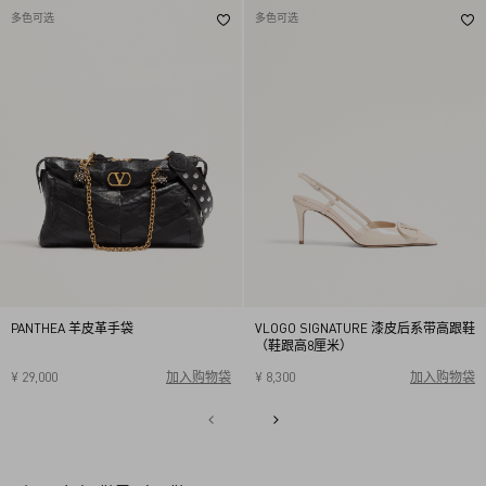
多色可选
多色可选
PANTHEA 羊皮革手袋
VLOGO SIGNATURE 漆皮后系带高跟鞋
（鞋跟高8厘米）
¥ 29,000
加入购物袋
¥ 8,300
加入购物袋
34
34.5
35
35.5
36
36.5
37
37.5
38
38.5
1
39
39.5
40
2
3
4
5