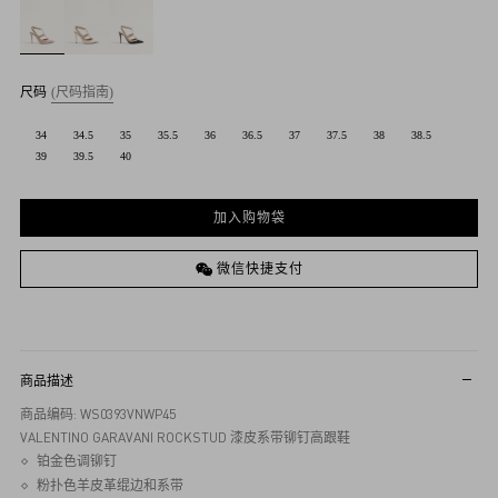
尺码
(尺码指南)
34
34.5
35
35.5
36
36.5
37
37.5
38
38.5
39
39.5
40
加入购物袋
微信快捷支付
商品描述
商品编码: WS0393VNWP45
VALENTINO GARAVANI ROCKSTUD 漆皮系带铆钉高跟鞋
铂金色调铆钉
粉扑色羊皮革绲边和系带