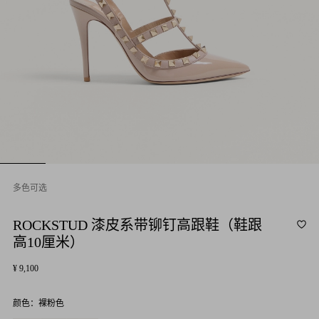
多色可选
ROCKSTUD 漆皮系带铆钉高跟鞋（鞋跟
高10厘米）
¥ 9,100
颜色：
裸粉色