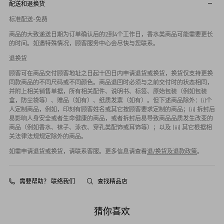
等因素有所不同，具体以收到实物包装为准，感谢您的理解。
配送和退换货
标准配送-免费
商品的大致递送日期为订单确认后的2到4个工作日，香水类商品可能需要更长
的时间。如遇特殊情况，顾客服务中心会尽快与您联系。
退换货
顾客可在商品交付顾客地址之日起十四日内申请退货或换货，换货仅支持更换
同款商品的不同尺码或不同颜色。商品退回时必须与之前交付时的状态相同，
并附上相关销售单据，所有相关配件、说明书、标签、原始包装（例如包装
盒，防尘袋等）、赠品（如有）、纸质发票（如有）。但下述商品除外：(i)个
人定制商品，例如，印刻有顾客姓名或其它按顾客要求定制的商品；(ii) 拆封后
易影响人身安全或者生命健康的商品，或者拆封后易导致商品品质发生改变的
商品（例如香水、袜子、泳衣、穿孔类配饰或耳饰等）；以及 (iii) 其它根据相
关法律法规规定除外的商品。
如需申请退货或换货，请联系客服。更多信息请查看
退/换货及退款政策
。
需要帮助？ 联络我们
查找精品店
猜你喜欢