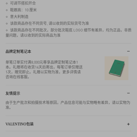
可调节搭扣开合
鞋跟高：10 厘米
意大利制造
该款商品存在不同货号, 请以收到的实际货号为准
该款商品存在不同批次，部分批次鞋底 LOGO 细节有差异，均为正品，非质
量问题，请以收到的实际商品为准
品牌定制笔记本
单笔订单实付满8,000元尊享品牌定制笔记本1
本。礼赠将在收货14天后寄出，每笔订单仅赠送
1次，赠完即止。礼赠以实物为准，更多详情请
咨询在线客服。
友情提示
由于生产批次和拍摄技术等原因，产品信息可能与实物略有差异，请以实物为
准。
VALENTINO包装
所有订单尊享品牌标志性商品包装。图片仅供参考，实物包装可能因商品尺寸