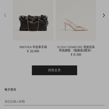
t
i
n
o
PANTHEA 羊皮革手袋
VLOGO SIGNATURE 漆皮后系
VLOG
带高跟鞋 （鞋跟高8厘米）
¥ 28,000
¥ 8,300
回到主页
电子资讯
请在此输入邮箱