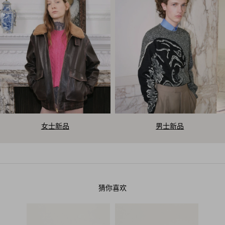
V
女士新品
男士新品
a
l
e
猜你喜欢
n