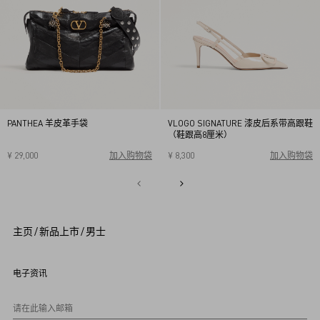
PANTHEA 羊皮革手袋
VLOGO SIGNATURE 漆皮后系带高跟鞋
（鞋跟高8厘米）
¥ 29,000
加入购物袋
¥ 8,300
加入购物袋
34
34.5
35
35.5
36
36.5
37
37.5
38
38.5
1
39
39.5
40
2
3
4
5
主页
/
新品上市
/
男士
6
7
8
9
电子资讯
1
0
请在此输入邮箱