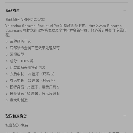
商品描述
商品编码: VMFF01200A33
Valentino Garavani Rockstud Pet 定制款圆领卫衣。插画艺术家 Riccardo
Cusimano 根据您的宠物肖像以及个性化姓名首字母，倾心设计并创作专属印
花。
三种颜色可选
底部装饰金属工艺效果处理铆钉
常规版型
成分：100% 棉
此款单品采用特别包装
衣后中长：73 厘米（尺码 S）
衣后中长：74 厘米（尺码 M）
模特身高 176 厘米，展示尺码 S
模特身高 187 厘米，展示尺码 M
意大利制造
配送和退换货
标准配送-免费