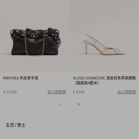
PANTHEA 羊皮革手袋
VLOGO SIGNATURE 漆皮后系带高跟鞋
（鞋跟高8厘米）
¥ 29,000
加入购物袋
¥ 8,300
加入购物袋
34
34.5
35
35.5
36
36.5
37
37.5
38
38.5
1
39
39.5
40
2
3
4
5
主页
/
男士
6
7
8