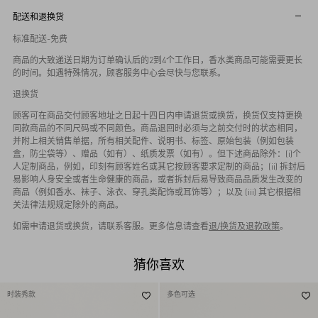
配送和退换货
标准配送-免费
商品的大致递送日期为订单确认后的2到4个工作日，香水类商品可能需要更长
的时间。如遇特殊情况，顾客服务中心会尽快与您联系。
退换货
顾客可在商品交付顾客地址之日起十四日内申请退货或换货，换货仅支持更换
同款商品的不同尺码或不同颜色。商品退回时必须与之前交付时的状态相同，
并附上相关销售单据，所有相关配件、说明书、标签、原始包装（例如包装
盒，防尘袋等）、赠品（如有）、纸质发票（如有）。但下述商品除外：(i)个
人定制商品，例如，印刻有顾客姓名或其它按顾客要求定制的商品；(ii) 拆封后
易影响人身安全或者生命健康的商品，或者拆封后易导致商品品质发生改变的
商品（例如香水、袜子、泳衣、穿孔类配饰或耳饰等）；以及 (iii) 其它根据相
关法律法规规定除外的商品。
如需申请退货或换货，请联系客服。更多信息请查看
退/换货及退款政策
。
猜你喜欢
时装秀款
多色可选