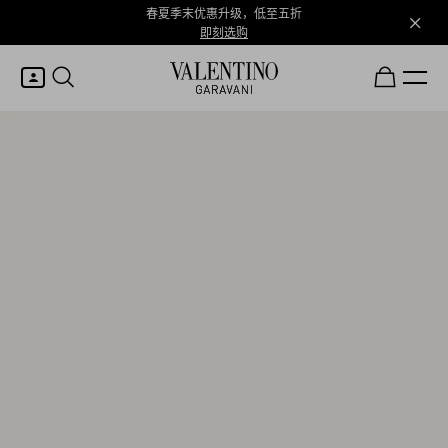
春夏季末优惠升级，低至五折
即刻选购
我的账户
登录或注册
心愿单