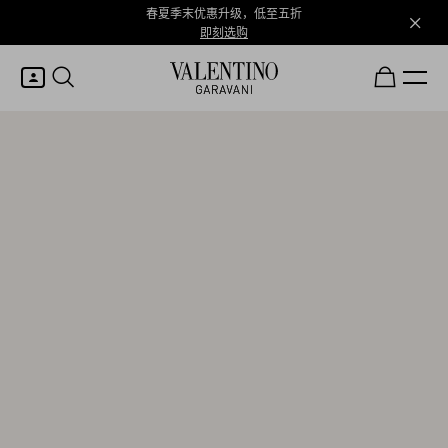
春夏季末优惠升级，低至五折
即刻选购
我的账户
登录或注册
心愿单