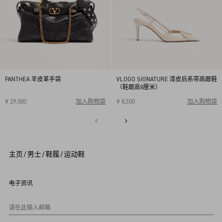
PANTHEA 羊皮革手袋
VLOGO SIGNATURE 漆皮后系带高跟鞋
（鞋跟高8厘米）
¥ 29,000
加入购物袋
¥ 8,300
加入购物袋
34
34.5
35
35.5
36
36.5
37
37.5
38
38.5
1
39
39.5
40
2
3
4
5
主页
/
男士
/
鞋履
/
运动鞋
6
7
8
9
电子资讯
1
0
请在此输入邮箱