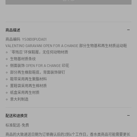
商品描述
商品编码: YS0830PUDA01
VALENTINO GARAVANI OPEN FOR A CHANGE 部分生物基和再生材质运动鞋
“零残忍”环保鞋履，无任何动物材质
生物基材质条纹
侧面装饰 OPEN FOR A CHANGE 印花
部分再生橡胶鞋底，背面装饰铆钉
鞋带采用再生聚酯材料
置鞋袋采用再生棉材质
纸盒采用再生材质
意大利制造
配送和退换货
标准配送-免费
商品的大致递送日期为订单确认后的2到4个工作日，香水类商品可能需要更长