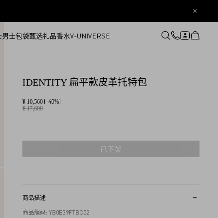
士
男士
包袋
甄选礼品
香水
V-UNIVERSE
登录或注册
心愿单
IDENTITY 扁平款皮革托特包
(-40%)
¥ 10,560
¥ 17,600
已下架
商品描述
商品编码: YB0B39FTBC52