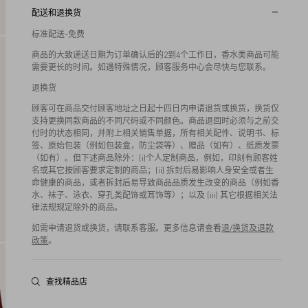
配送和退换货
标准配送-免费
商品的大致递送日期为订单确认后的2到4个工作日，香水类商品可能
需要更长的时间。如遇特殊情况，顾客服务中心会尽快与您联系。
退换货
顾客可在商品交付顾客地址之日起十四日内申请退货或换货，换货仅
支持更换同款商品的不同尺码或不同颜色。商品退回时必须与之前交
付时的状态相同，并附上相关销售单据，所有相关配件、说明书、标
签、原始包装（例如包装盒，防尘袋等）、赠品（如有）、纸质发票
（如有）。但下述商品除外：(i)个人定制商品，例如，印刻有顾客姓
名或其它按顾客要求定制的商品；(ii) 拆封后易影响人身安全或者生
命健康的商品，或者拆封后易导致商品品质发生改变的商品（例如香
水、袜子、泳衣、穿孔类配饰或耳饰等）；以及 (iii) 其它根据相关法
律法规规定除外的商品。
如需申请退货或换货，请联系客服。更多信息请查看
退/换货及退款
政策
。
查找精品店