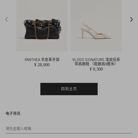
t
i
n
o
PANTHEA 羊皮革手袋
VLOGO SIGNATURE 漆皮后系
VLOG
带高跟鞋 （鞋跟高8厘米）
¥ 28,000
¥ 8,300
回到主页
电子资讯
请在此输入邮箱