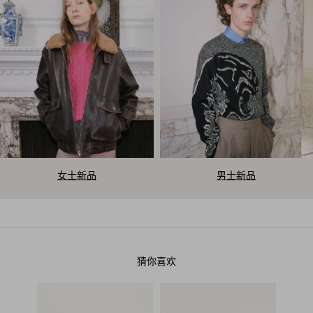
V
女士新品
男士新品
a
l
e
猜你喜欢
n