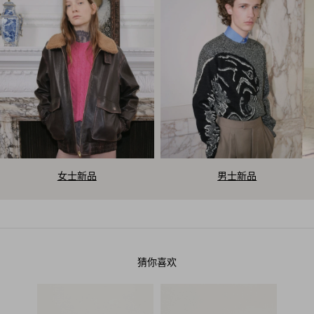
V
女士新品
男士新品
a
l
e
猜你喜欢
n