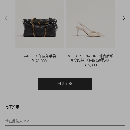
t
i
n
o
PANTHEA 羊皮革手袋
VLOGO SIGNATURE 漆皮后系
VLOG
带高跟鞋 （鞋跟高8厘米）
¥ 28,000
¥ 8,300
回到主页
电子资讯
请在此输入邮箱