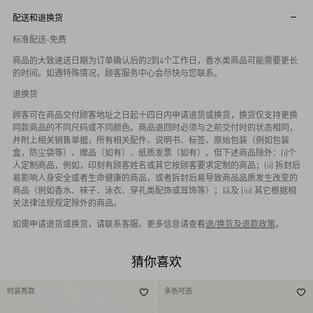
配送和退换货
标准配送-免费
商品的大致递送日期为订单确认后的2到4个工作日，香水类商品可能需要更长
的时间。如遇特殊情况，顾客服务中心会尽快与您联系。
退换货
顾客可在商品交付顾客地址之日起十四日内申请退货或换货，换货仅支持更换
同款商品的不同尺码或不同颜色。商品退回时必须与之前交付时的状态相同，
并附上相关销售单据，所有相关配件、说明书、标签、原始包装（例如包装
盒，防尘袋等）、赠品（如有）、纸质发票（如有）。但下述商品除外：(i)个
人定制商品，例如，印刻有顾客姓名或其它按顾客要求定制的商品；(ii) 拆封后
易影响人身安全或者生命健康的商品，或者拆封后易导致商品品质发生改变的
商品（例如香水、袜子、泳衣、穿孔类配饰或耳饰等）；以及 (iii) 其它根据相
关法律法规规定除外的商品。
如需申请退货或换货，请联系客服。更多信息请查看
退/换货及退款政策
。
猜你喜欢
时装秀款
多色可选