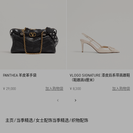
PANTHEA 羊皮革手袋
VLOGO SIGNATURE 漆皮后系带高跟鞋
（鞋跟高8厘米）
¥ 29,000
加入购物袋
¥ 8,300
加入购物袋
34
34.5
35
35.5
36
36.5
37
37.5
38
38.5
1
39
39.5
40
2
3
4
5
主页
/
当季精选
/
女士配饰当季精选
/
织物配饰
6
7
8