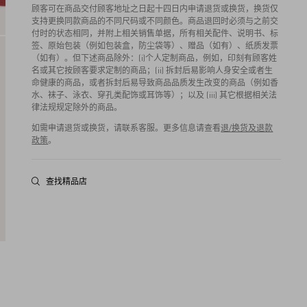
顾客可在商品交付顾客地址之日起十四日内申请退货或换货，换货仅
支持更换同款商品的不同尺码或不同颜色。商品退回时必须与之前交
付时的状态相同，并附上相关销售单据，所有相关配件、说明书、标
签、原始包装（例如包装盒，防尘袋等）、赠品（如有）、纸质发票
（如有）。但下述商品除外：(i)个人定制商品，例如，印刻有顾客姓
名或其它按顾客要求定制的商品；(ii) 拆封后易影响人身安全或者生
命健康的商品，或者拆封后易导致商品品质发生改变的商品（例如香
水、袜子、泳衣、穿孔类配饰或耳饰等）；以及 (iii) 其它根据相关法
律法规规定除外的商品。
如需申请退货或换货，请联系客服。更多信息请查看
退/换货及退款
政策
。
查找精品店