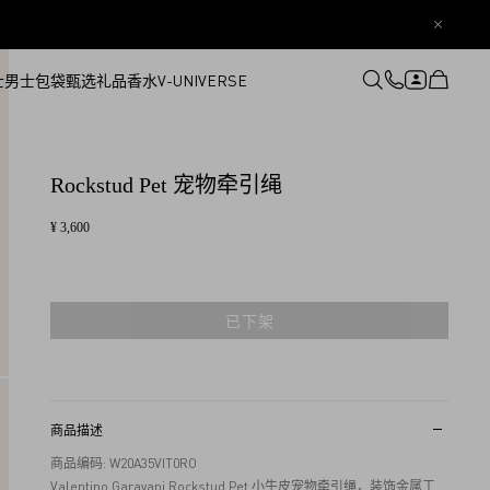
士
男士
包袋
甄选礼品
香水
V-UNIVERSE
登录或注册
心愿单
Rockstud Pet 宠物牵引绳
¥ 3,600
已下架
商品描述
商品编码: W20A35VIT0RO
Valentino Garavani Rockstud Pet 小牛皮宠物牵引绳，装饰金属工