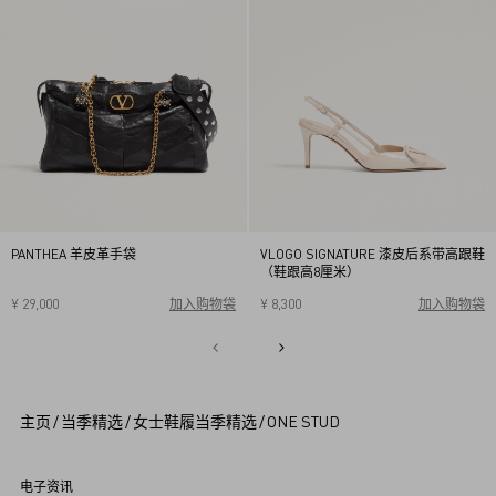
PANTHEA 羊皮革手袋
VLOGO SIGNATURE 漆皮后系带高跟鞋
（鞋跟高8厘米）
¥ 29,000
加入购物袋
¥ 8,300
加入购物袋
34
34.5
35
35.5
36
36.5
37
37.5
38
38.5
1
39
39.5
40
2
3
4
5
主页
/
当季精选
/
女士鞋履当季精选
/
ONE STUD
6
7
8
9
电子资讯