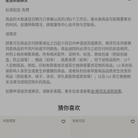
配送和退换货
标准配送-免费
商品的大致递送日期为订单确认后的2到4个工作日，香水类商品可能需要更长
的时间。如遇特殊情况，顾客服务中心会尽快与您联系。
退换货
顾客可在商品交付顾客地址之日起十四日内申请退货或换货，换货仅支持更换
同款商品的不同尺码或不同颜色。商品退回时必须与之前交付时的状态相同，
并附上相关销售单据，所有相关配件、说明书、标签、原始包装（例如包装
盒，防尘袋等）、赠品（如有）、纸质发票（如有）。但下述商品除外：(i)个
人定制商品，例如，印刻有顾客姓名或其它按顾客要求定制的商品；(ii) 拆封后
易影响人身安全或者生命健康的商品，或者拆封后易导致商品品质发生改变的
商品（例如香水、袜子、泳衣、穿孔类配饰或耳饰等）；以及 (iii) 其它根据相
关法律法规规定除外的商品。
如需申请退货或换货，请联系客服。更多信息请查看
退/换货及退款政策
。
猜你喜欢
时装秀款
多色可选