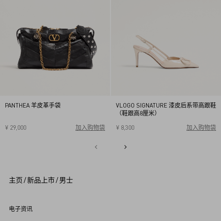
PANTHEA 羊皮革手袋
VLOGO SIGNATURE 漆皮后系带高跟鞋
（鞋跟高8厘米）
¥ 29,000
加入购物袋
¥ 8,300
加入购物袋
34
34.5
35
35.5
36
36.5
37
37.5
38
38.5
1
39
39.5
40
2
3
4
5
主页
/
新品上市
/
男士
6
7
8
9
电子资讯
1