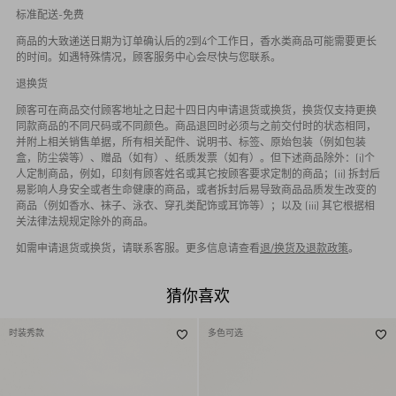
标准配送-免费
商品的大致递送日期为订单确认后的2到4个工作日，香水类商品可能需要更长
的时间。如遇特殊情况，顾客服务中心会尽快与您联系。
退换货
顾客可在商品交付顾客地址之日起十四日内申请退货或换货，换货仅支持更换
同款商品的不同尺码或不同颜色。商品退回时必须与之前交付时的状态相同，
并附上相关销售单据，所有相关配件、说明书、标签、原始包装（例如包装
盒，防尘袋等）、赠品（如有）、纸质发票（如有）。但下述商品除外：(i)个
人定制商品，例如，印刻有顾客姓名或其它按顾客要求定制的商品；(ii) 拆封后
易影响人身安全或者生命健康的商品，或者拆封后易导致商品品质发生改变的
商品（例如香水、袜子、泳衣、穿孔类配饰或耳饰等）；以及 (iii) 其它根据相
关法律法规规定除外的商品。
如需申请退货或换货，请联系客服。更多信息请查看
退/换货及退款政策
。
猜你喜欢
时装秀款
多色可选