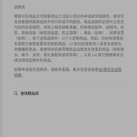
退换货
顾客可在商品交付顾客地址之日起十四日内申请退货或换货，换货仅
支持更换同款商品的不同尺码或不同颜色。商品退回时必须与之前交
付时的状态相同，并附上相关销售单据，所有相关配件、说明书、标
签、原始包装（例如包装盒，防尘袋等）、赠品（如有）、纸质发票
（如有）。但下述商品除外：(i)个人定制商品，例如，印刻有顾客姓
名或其它按顾客要求定制的商品；(ii) 拆封后易影响人身安全或者生
命健康的商品，或者拆封后易导致商品品质发生改变的商品（例如香
水、袜子、泳衣、穿孔类配饰或耳饰等）；以及 (iii) 其它根据相关法
律法规规定除外的商品。
如需申请退货或换货，请联系客服。更多信息请查看
退/换货及退款
政策
。
查找精品店