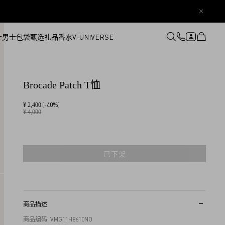
士
男士
包袋
甄选礼品
香水
V-UNIVERSE
登录或注册
心愿单
Brocade Patch T恤
(-40%)
¥ 2,400
¥ 4,000
已下架
商品描述
商品编码: VMG11H8610NO