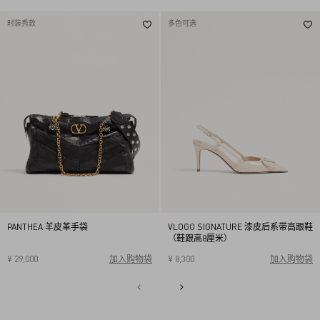
时装秀款
多色可选
PANTHEA 羊皮革手袋
VLOGO SIGNATURE 漆皮后系带高跟鞋
（鞋跟高8厘米）
¥ 29,000
加入购物袋
¥ 8,300
加入购物袋
34
34.5
35
35.5
36
36.5
37
37.5
38
38.5
1
39
39.5
40
2
3
4