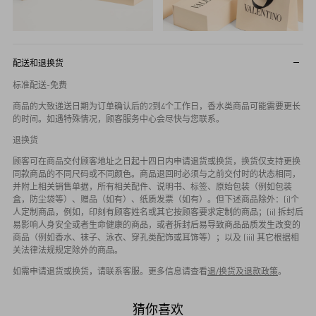
配送和退换货
标准配送-免费
商品的大致递送日期为订单确认后的2到4个工作日，香水类商品可能需要更长
的时间。如遇特殊情况，顾客服务中心会尽快与您联系。
退换货
顾客可在商品交付顾客地址之日起十四日内申请退货或换货，换货仅支持更换
同款商品的不同尺码或不同颜色。商品退回时必须与之前交付时的状态相同，
并附上相关销售单据，所有相关配件、说明书、标签、原始包装（例如包装
盒，防尘袋等）、赠品（如有）、纸质发票（如有）。但下述商品除外：(i)个
人定制商品，例如，印刻有顾客姓名或其它按顾客要求定制的商品；(ii) 拆封后
易影响人身安全或者生命健康的商品，或者拆封后易导致商品品质发生改变的
商品（例如香水、袜子、泳衣、穿孔类配饰或耳饰等）；以及 (iii) 其它根据相
关法律法规规定除外的商品。
如需申请退货或换货，请联系客服。更多信息请查看
退/换货及退款政策
。
猜你喜欢