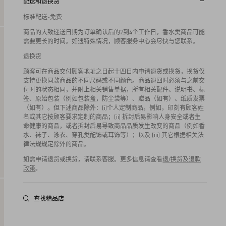
配送和退换货
标准配送-免费
商品的大致递送日期为订单确认后的2到4个工作日，香水类商品可能
需要更长的时间。如遇特殊情况，顾客服务中心会尽快与您联系。
退换货
顾客可在商品交付顾客地址之日起十四日内申请退货或换货，换货仅
支持更换同款商品的不同尺码或不同颜色。商品退回时必须与之前交
付时的状态相同，并附上相关销售单据，所有相关配件、说明书、标
签、原始包装（例如包装盒，防尘袋等）、赠品（如有）、纸质发票
（如有）。但下述商品除外：(i)个人定制商品，例如，印刻有顾客姓
名或其它按顾客要求定制的商品；(ii) 拆封后易影响人身安全或者生
命健康的商品，或者拆封后易导致商品品质发生改变的商品（例如香
水、袜子、泳衣、穿孔类配饰或耳饰等）；以及 (iii) 其它根据相关法
律法规规定除外的商品。
如需申请退货或换货，请联系客服。更多信息请查看
退/换货及退款
政策
。
查找精品店