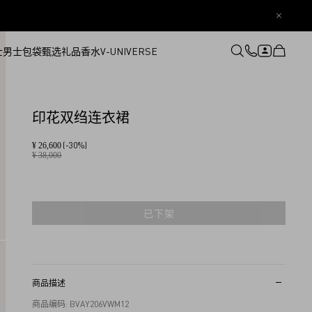
士
男士
包袋
甄选礼品
香水
V-UNIVERSE
登录或注册
心愿单
印花双绉连衣裙
(-30%)
¥ 26,600
¥ 38,000
已下架
商品描述
商品编码: BVAY206VWM12