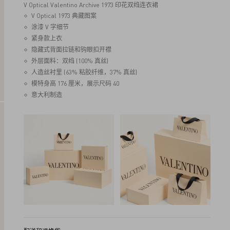
V Optical Valentino Archive 1973 印花双绉连衣裙
V Optical 1973 典藏图案
涂漆 V 字细节
紧身款上衣
隐藏式背面拉链和钩眼扣开襟
外层面料：双绉 (100% 真丝)
人造丝衬里 (63% 粘胶纤维，37% 真丝)
模特身高 176 厘米，展示尺码 40
意大利制造