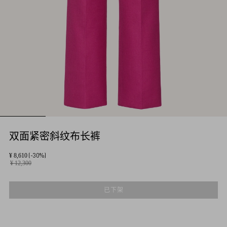
双面紧密斜纹布长裤
(-30%)
¥ 8,610
¥ 12,300
已下架