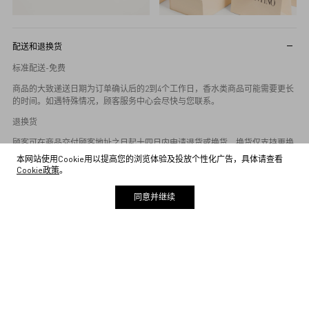
配送和退换货
标准配送-免费
商品的大致递送日期为订单确认后的2到4个工作日，香水类商品可能需要更长
的时间。如遇特殊情况，顾客服务中心会尽快与您联系。
退换货
顾客可在商品交付顾客地址之日起十四日内申请退货或换货，换货仅支持更换
同款商品的不同尺码或不同颜色。商品退回时必须与之前交付时的状态相同，
本网站使用Cookie用以提高您的浏览体验及投放个性化广告，具体请查看
并附上相关销售单据，所有相关配件、说明书、标签、原始包装（例如包装
Cookie政策
。
盒，防尘袋等）、赠品（如有）、纸质发票（如有）。但下述商品除外：(i)个
人定制商品，例如，印刻有顾客姓名或其它按顾客要求定制的商品；(ii) 拆封后
同意并继续
易影响人身安全或者生命健康的商品，或者拆封后易导致商品品质发生改变的
商品（例如香水、袜子、泳衣、穿孔类配饰或耳饰等）；以及 (iii) 其它根据相
关法律法规规定除外的商品。
如需申请退货或换货，请联系客服。更多信息请查看
退/换货及退款政策
。
猜你喜欢