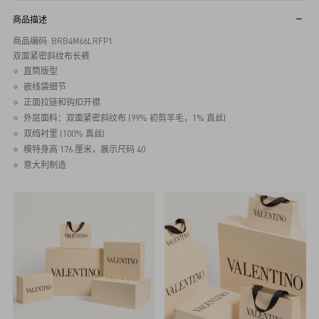
商品描述
商品编码: BRB4M66LRFP1
双面紧密斜纹布长裤
直筒版型
嵌线袋细节
正面拉链和钩扣开襟
外层面料：双面紧密斜纹布 (99% 初剪羊毛，1% 真丝)
双绉衬里 (100% 真丝)
模特身高 176 厘米，展示尺码 40
意大利制造