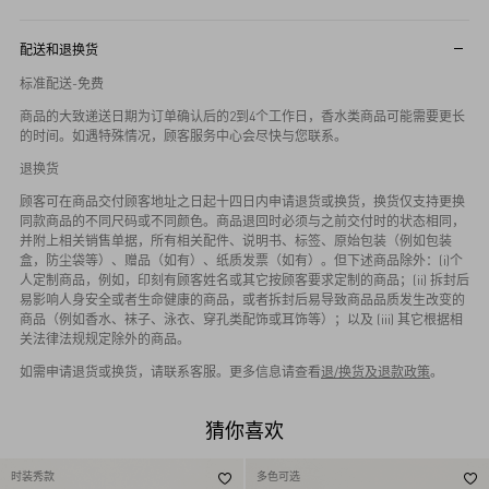
配送和退换货
标准配送-免费
商品的大致递送日期为订单确认后的2到4个工作日，香水类商品可能需要更长
的时间。如遇特殊情况，顾客服务中心会尽快与您联系。
退换货
顾客可在商品交付顾客地址之日起十四日内申请退货或换货，换货仅支持更换
同款商品的不同尺码或不同颜色。商品退回时必须与之前交付时的状态相同，
并附上相关销售单据，所有相关配件、说明书、标签、原始包装（例如包装
盒，防尘袋等）、赠品（如有）、纸质发票（如有）。但下述商品除外：(i)个
人定制商品，例如，印刻有顾客姓名或其它按顾客要求定制的商品；(ii) 拆封后
易影响人身安全或者生命健康的商品，或者拆封后易导致商品品质发生改变的
商品（例如香水、袜子、泳衣、穿孔类配饰或耳饰等）；以及 (iii) 其它根据相
关法律法规规定除外的商品。
如需申请退货或换货，请联系客服。更多信息请查看
退/换货及退款政策
。
猜你喜欢
时装秀款
多色可选