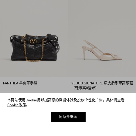
PANTHEA 羊皮革手袋
VLOGO SIGNATURE 漆皮后系带高跟鞋
（鞋跟高8厘米）
¥ 29,000
加入购物袋
¥ 8,300
加入购物袋
34
34.5
35
35.5
36
本网站使用Cookie用以提高您的浏览体验及投放个性化广告，具体请查看
36.5
37
37.5
38
38.5
Cookie政策
。
1
39
39.5
40
2
同意并继续
3
4
5
主页
/
其他
/
全店在架商品
/
全店在架商品（除售后）
6
7