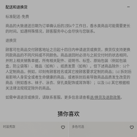
配送和退换货
标准配送-免费
商品的大致递送日期为订单确认后的2到4个工作日，香水类商品可能需要更长
的时间。如遇特殊情况，顾客服务中心会尽快与您联系。
退换货
顾客可在商品交付顾客地址之日起十四日内申请退货或换货，换货仅支持更换
同款商品的不同尺码或不同颜色。商品退回时必须与之前交付时的状态相同，
并附上相关销售单据，所有相关配件、说明书、标签、原始包装（例如包装
盒，防尘袋等）、赠品（如有）、纸质发票（如有）。但下述商品除外：(i)个
人定制商品，例如，印刻有顾客姓名或其它按顾客要求定制的商品；(ii) 拆封后
易影响人身安全或者生命健康的商品，或者拆封后易导致商品品质发生改变的
商品（例如香水、袜子、泳衣、穿孔类配饰或耳饰等）；以及 (iii) 其它根据相
关法律法规规定除外的商品。
如需申请退货或换货，请联系客服。更多信息请查看
退/换货及退款政策
。
猜你喜欢
时装秀款
多色可选