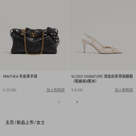
PANTHEA 羊皮革手袋
VLOGO SIGNATURE 漆皮后系带高跟鞋
（鞋跟高8厘米）
¥ 29,000
加入购物袋
¥ 8,300
加入购物袋
34
34.5
35
35.5
36
36.5
37
37.5
38
38.5
1
39
39.5
40
2
3
4
5
主页
/
新品上市
/
女士
6
7
8