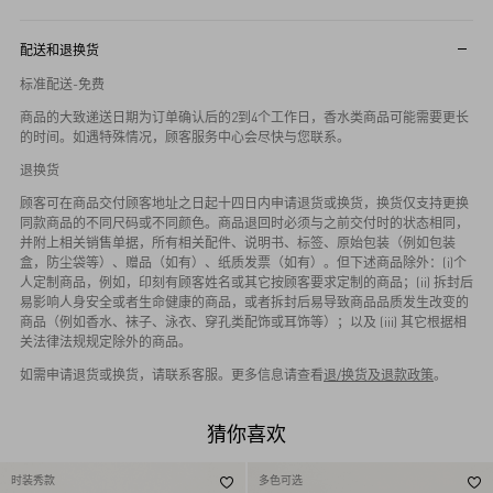
配送和退换货
标准配送-免费
商品的大致递送日期为订单确认后的2到4个工作日，香水类商品可能需要更长
的时间。如遇特殊情况，顾客服务中心会尽快与您联系。
退换货
顾客可在商品交付顾客地址之日起十四日内申请退货或换货，换货仅支持更换
同款商品的不同尺码或不同颜色。商品退回时必须与之前交付时的状态相同，
并附上相关销售单据，所有相关配件、说明书、标签、原始包装（例如包装
盒，防尘袋等）、赠品（如有）、纸质发票（如有）。但下述商品除外：(i)个
人定制商品，例如，印刻有顾客姓名或其它按顾客要求定制的商品；(ii) 拆封后
易影响人身安全或者生命健康的商品，或者拆封后易导致商品品质发生改变的
商品（例如香水、袜子、泳衣、穿孔类配饰或耳饰等）；以及 (iii) 其它根据相
关法律法规规定除外的商品。
如需申请退货或换货，请联系客服。更多信息请查看
退/换货及退款政策
。
猜你喜欢
时装秀款
多色可选