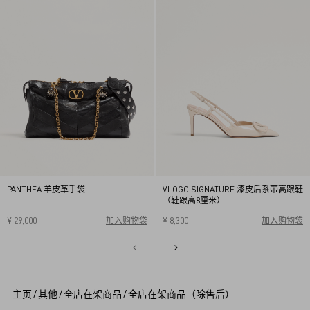
PANTHEA 羊皮革手袋
VLOGO SIGNATURE 漆皮后系带高跟鞋
（鞋跟高8厘米）
¥ 29,000
加入购物袋
¥ 8,300
加入购物袋
34
34.5
35
35.5
36
36.5
37
37.5
38
38.5
1
39
39.5
40
2
3
4
5
主页
/
其他
/
全店在架商品
/
全店在架商品（除售后）
6
7