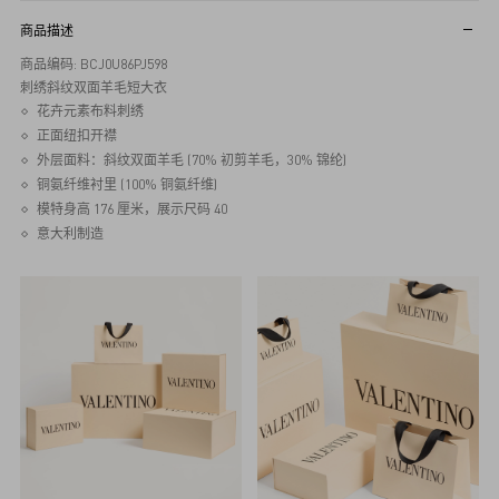
商品描述
商品编码: BCJ0U86PJ598
刺绣斜纹双面羊毛短大衣
花卉元素布料刺绣
正面纽扣开襟
外层面料：斜纹双面羊毛 (70% 初剪羊毛，30% 锦纶)
铜氨纤维衬里 (100% 铜氨纤维)
模特身高 176 厘米，展示尺码 40
意大利制造