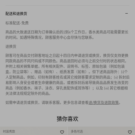
配送和退换货
标准配送-免费
商品的大致递送日期为订单确认后的2到4个工作日，香水类商品可能需要更长
的时间。如遇特殊情况，顾客服务中心会尽快与您联系。
退换货
顾客可在商品交付顾客地址之日起十四日内申请退货或换货，换货仅支持更换
同款商品的不同尺码或不同颜色。商品退回时必须与之前交付时的状态相同，
并附上相关销售单据，所有相关配件、说明书、标签、原始包装（例如包装
盒，防尘袋等）、赠品（如有）、纸质发票（如有）。但下述商品除外：(i)个
人定制商品，例如，印刻有顾客姓名或其它按顾客要求定制的商品；(ii) 拆封后
易影响人身安全或者生命健康的商品，或者拆封后易导致商品品质发生改变的
商品（例如香水、袜子、泳衣、穿孔类配饰或耳饰等）；以及 (iii) 其它根据相
关法律法规规定除外的商品。
如需申请退货或换货，请联系客服。更多信息请查看
退/换货及退款政策
。
猜你喜欢
时装秀款
多色可选