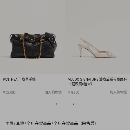
PANTHEA 羊皮革手袋
VLOGO SIGNATURE 漆皮后系带高跟鞋
（鞋跟高8厘米）
¥ 29,000
加入购物袋
¥ 8,300
加入购物袋
34
34.5
35
35.5
36
36.5
37
37.5
38
38.5
1
39
39.5
40
2
3
4
5
主页
/
其他
/
全店在架商品
/
全店在架商品（除售后）
6
7