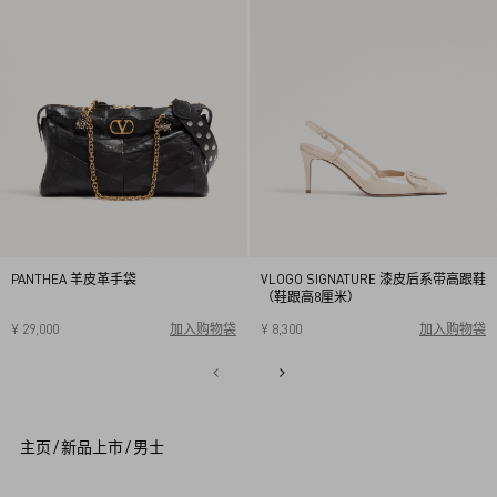
PANTHEA 羊皮革手袋
VLOGO SIGNATURE 漆皮后系带高跟鞋
（鞋跟高8厘米）
¥ 29,000
加入购物袋
¥ 8,300
加入购物袋
34
34.5
35
35.5
36
36.5
37
37.5
38
38.5
1
39
39.5
40
2
3
4
5
主页
/
新品上市
/
男士
6
7
8