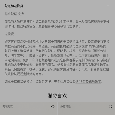
配送和退换货
标准配送-免费
商品的大致递送日期为订单确认后的2到4个工作日，香水类商品可能需要更长
的时间。如遇特殊情况，顾客服务中心会尽快与您联系。
退换货
顾客可在商品交付顾客地址之日起十四日内申请退货或换货，换货仅支持更换
同款商品的不同尺码或不同颜色。商品退回时必须与之前交付时的状态相同，
并附上相关销售单据，所有相关配件、说明书、标签、原始包装（例如包装
盒，防尘袋等）、赠品（如有）、纸质发票（如有）。但下述商品除外：(i)个
人定制商品，例如，印刻有顾客姓名或其它按顾客要求定制的商品；(ii) 拆封后
易影响人身安全或者生命健康的商品，或者拆封后易导致商品品质发生改变的
商品（例如香水、袜子、泳衣、穿孔类配饰或耳饰等）；以及 (iii) 其它根据相
关法律法规规定除外的商品。
如需申请退货或换货，请联系客服。更多信息请查看
退/换货及退款政策
。
猜你喜欢
时装秀款
多色可选