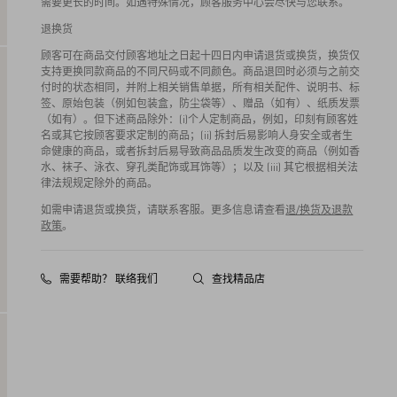
需要更长的时间。如遇特殊情况，顾客服务中心会尽快与您联系。
退换货
顾客可在商品交付顾客地址之日起十四日内申请退货或换货，换货仅
支持更换同款商品的不同尺码或不同颜色。商品退回时必须与之前交
付时的状态相同，并附上相关销售单据，所有相关配件、说明书、标
签、原始包装（例如包装盒，防尘袋等）、赠品（如有）、纸质发票
（如有）。但下述商品除外：(i)个人定制商品，例如，印刻有顾客姓
名或其它按顾客要求定制的商品；(ii) 拆封后易影响人身安全或者生
命健康的商品，或者拆封后易导致商品品质发生改变的商品（例如香
水、袜子、泳衣、穿孔类配饰或耳饰等）；以及 (iii) 其它根据相关法
律法规规定除外的商品。
如需申请退货或换货，请联系客服。更多信息请查看
退/换货及退款
政策
。
需要帮助？ 联络我们
查找精品店