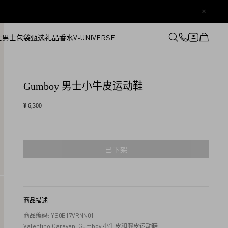
士
男士
包袋
甄选礼品
香水
V-UNIVERSE
登录或注册
心愿单
Gumboy 男士小牛皮运动鞋
¥ 6,300
已下架
商品描述
商品编码: YS0B17VRNN01
Valentino Garavani Gumboy 小牛皮和麂皮运动鞋