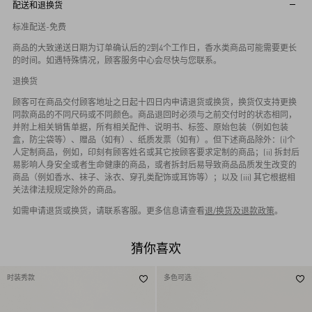
配送和退换货
标准配送-免费
商品的大致递送日期为订单确认后的2到4个工作日，香水类商品可能需要更长
的时间。如遇特殊情况，顾客服务中心会尽快与您联系。
退换货
顾客可在商品交付顾客地址之日起十四日内申请退货或换货，换货仅支持更换
同款商品的不同尺码或不同颜色。商品退回时必须与之前交付时的状态相同，
并附上相关销售单据，所有相关配件、说明书、标签、原始包装（例如包装
盒，防尘袋等）、赠品（如有）、纸质发票（如有）。但下述商品除外：(i)个
人定制商品，例如，印刻有顾客姓名或其它按顾客要求定制的商品；(ii) 拆封后
易影响人身安全或者生命健康的商品，或者拆封后易导致商品品质发生改变的
商品（例如香水、袜子、泳衣、穿孔类配饰或耳饰等）；以及 (iii) 其它根据相
关法律法规规定除外的商品。
如需申请退货或换货，请联系客服。更多信息请查看
退/换货及退款政策
。
猜你喜欢
时装秀款
多色可选