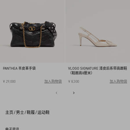
PANTHEA 羊皮革手袋
VLOGO SIGNATURE 漆皮后系带高跟鞋
（鞋跟高8厘米）
¥ 29,000
加入购物袋
¥ 8,300
加入购物袋
34
34.5
35
35.5
36
36.5
37
37.5
38
38.5
1
39
39.5
40
2
3
4
5
主页
/
男士
/
鞋履
/
运动鞋
6
7
8
9
电子资讯