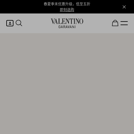
春夏季末优惠升级，低至五折
即刻选购
我的账户
登录或注册
心愿单