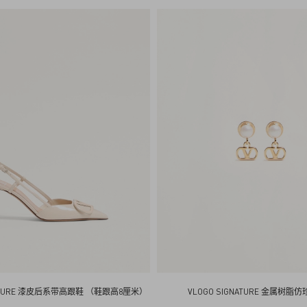
e
n
t
i
n
o
NATURE 漆皮后系带高跟鞋 （鞋跟高8厘米）
VLOGO SIGNATURE 金属树脂