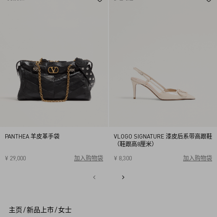
PANTHEA 羊皮革手袋
VLOGO SIGNATURE 漆皮后系带高跟鞋
（鞋跟高8厘米）
¥ 29,000
加入购物袋
¥ 8,300
加入购物袋
34
34.5
35
35.5
36
36.5
37
37.5
38
38.5
1
39
39.5
40
2
3
4
5
主页
/
新品上市
/
女士
6