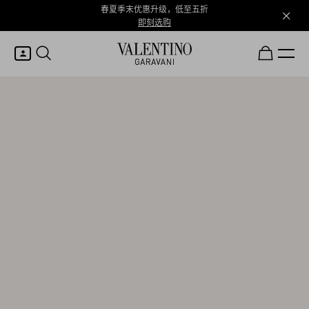
春夏季末优惠升级，低至五折
即刻选购
我的账户
登录或注册
心愿单