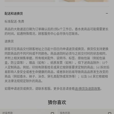
配送和退换货
标准配送-免费
商品的大致递送日期为订单确认后的2到4个工作日，香水类商品可能需要更长
的时间。如遇特殊情况，顾客服务中心会尽快与您联系。
退换货
顾客可在商品交付顾客地址之日起十四日内申请退货或换货，换货仅支持更换
同款商品的不同尺码或不同颜色。商品退回时必须与之前交付时的状态相同，
并附上相关销售单据，所有相关配件、说明书、标签、原始包装（例如包装
盒，防尘袋等）、赠品（如有）、纸质发票（如有）。但下述商品除外：(i)个
人定制商品，例如，印刻有顾客姓名或其它按顾客要求定制的商品；(ii) 拆封后
易影响人身安全或者生命健康的商品，或者拆封后易导致商品品质发生改变的
商品（例如香水、袜子、泳衣、穿孔类配饰或耳饰等）；以及 (iii) 其它根据相
关法律法规规定除外的商品。
如需申请退货或换货，请联系客服。更多信息请查看
退/换货及退款政策
。
猜你喜欢
时装秀款
多色可选