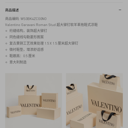
商品描述
商品编码: WS0BK4ZCG0NO
Valentino Garavani Roman Stud 超大铆钉软羊革拖鞋式凉鞋
绗缝结构，装饰超大铆钉
同色缝线勾勒菱形图案
复古黄铜工艺效果处理 1.5 X 1.5 厘米超大铆钉
微衬鞋垫，增添舒适感
鞋跟高：0.5 厘米
意大利制造