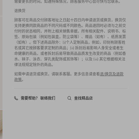
需要更长的时间。如遇特殊情况，顾客服务中心会尽快与您联系。
退换货
顾客可在商品交付顾客地址之日起十四日内申请退货或换货，换货仅
支持更换同款商品的不同尺码或不同颜色。商品退回时必须与之前交
付时的状态相同，并附上相关销售单据，所有相关配件、说明书、标
签、原始包装（例如包装盒，防尘袋等）、赠品（如有）、纸质发票
（如有）。但下述商品除外：(i)个人定制商品，例如，印刻有顾客姓
名或其它按顾客要求定制的商品；(ii) 拆封后易影响人身安全或者生
命健康的商品，或者拆封后易导致商品品质发生改变的商品（例如香
水、袜子、泳衣、穿孔类配饰或耳饰等）；以及 (iii) 其它根据相关法
律法规规定除外的商品。
如需申请退货或换货，请联系客服。更多信息请查看
退/换货及退款
政策
。
需要帮助？ 联络我们
查找精品店