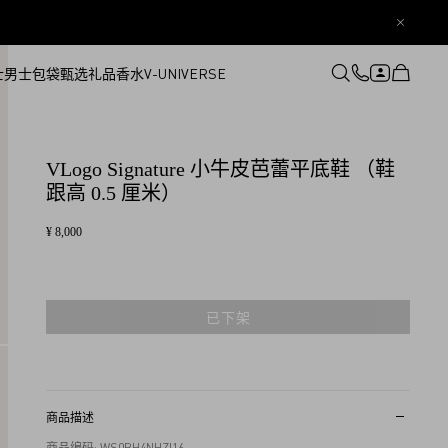
士
男士
包袋
甄选礼品
香水
V-UNIVERSE
登录或注册
心愿单
VLogo Signature 小牛皮芭蕾平底鞋 （鞋
跟高 0.5 厘米）
¥ 8,000
已下架
商品描述
商品编码: WS0BH4NHZI16