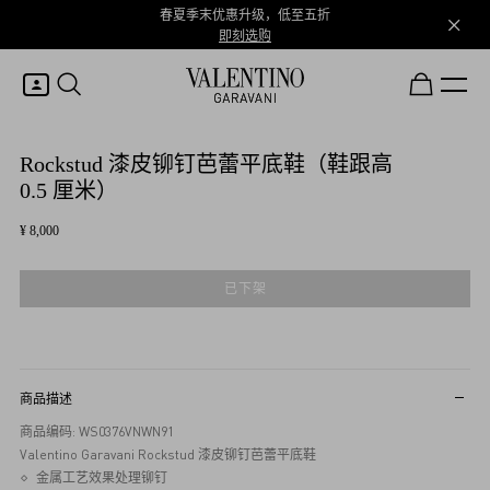
春夏季末优惠升级，低至五折
即刻选购
我的账户
Rockstud 漆皮铆钉芭蕾平底鞋（鞋跟高
0.5 厘米）
¥ 8,000
登录或注册
心愿单
已下架
商品描述
商品编码: WS0376VNWN91
Valentino Garavani Rockstud 漆皮铆钉芭蕾平底鞋
金属工艺效果处理铆钉