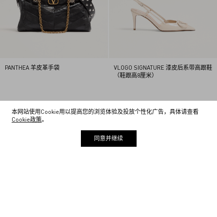
PANTHEA 羊皮革手袋
VLOGO SIGNATURE 漆皮后系带高跟鞋
（鞋跟高8厘米）
1
本网站使用Cookie用以提高您的浏览体验及投放个性化广告，具体请查看
2
Cookie政策
。
3
4
同意并继续
5
主页
/
其他
/
全店在架商品
/
全店在架商品（除售后）
6
7
8
9
电子资讯
1
0
请在此输入邮箱