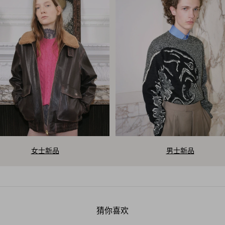
女士新品
男士新品
V
a
猜你喜欢
l