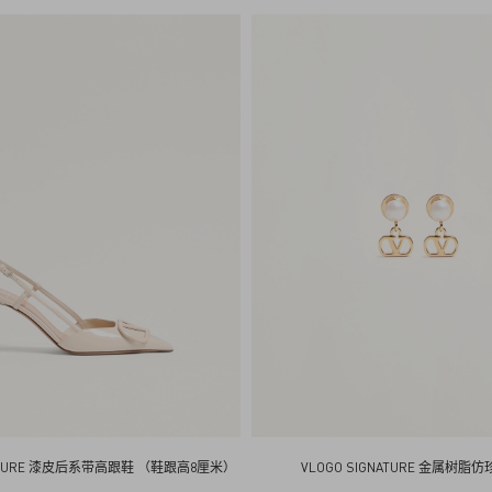
e
n
t
i
n
o
NATURE 漆皮后系带高跟鞋 （鞋跟高8厘米）
VLOGO SIGNATURE 金属树脂