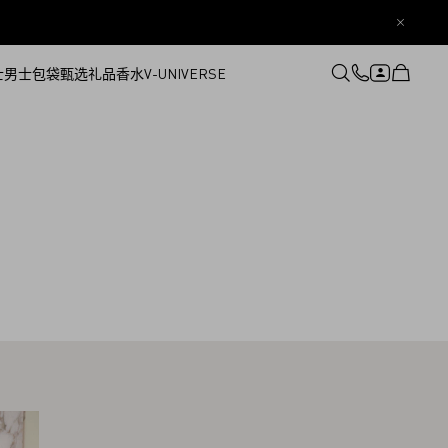
士
男士
包袋
甄选礼品
香水
V-UNIVERSE
登录或注册
心愿单