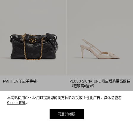
PANTHEA 羊皮革手袋
VLOGO SIGNATURE 漆皮后系带高跟鞋
（鞋跟高8厘米）
本网站使用Cookie用以提高您的浏览体验及投放个性化广告，具体请查看
Cookie政策
。
1
2
同意并继续
3
4
5
主页
/
男士
6
7