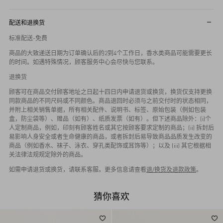
配送和退换货
标准配送-免费
商品的大致递送日期为订单确认后的2到4个工作日，香水类商品可能需要更长
的时间。如遇特殊情况，顾客服务中心会尽快与您联系。
退换货
顾客可在商品交付顾客地址之日起十四日内申请退货或换货，换货仅支持更换
同款商品的不同尺码或不同颜色。商品退回时必须与之前交付时的状态相同，
并附上相关销售单据，所有相关配件、说明书、标签、原始包装（例如包装
盒，防尘袋等）、赠品（如有）、纸质发票（如有）。但下述商品除外：(i)个
人定制商品，例如，印刻有顾客姓名或其它按顾客要求定制的商品；(ii) 拆封后
易影响人身安全或者生命健康的商品，或者拆封后易导致商品品质发生改变的
商品（例如香水、袜子、泳衣、穿孔类配饰或耳饰等）；以及 (iii) 其它根据相
关法律法规规定除外的商品。
如需申请退货或换货，请联系客服。更多信息请查看
退/换货及退款政策
。
猜你喜欢