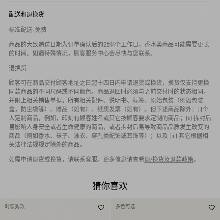
配送和退换货
标准配送-免费
商品的大致递送日期为订单确认后的2到4个工作日，香水类商品可能需要更长
的时间。如遇特殊情况，顾客服务中心会尽快与您联系。
退换货
顾客可在商品交付顾客地址之日起十四日内申请退货或换货，换货仅支持更换
同款商品的不同尺码或不同颜色。商品退回时必须与之前交付时的状态相同，
并附上相关销售单据，所有相关配件、说明书、标签、原始包装（例如包装
盒，防尘袋等）、赠品（如有）、纸质发票（如有）。但下述商品除外：(i)个
人定制商品，例如，印刻有顾客姓名或其它按顾客要求定制的商品；(ii) 拆封后
易影响人身安全或者生命健康的商品，或者拆封后易导致商品品质发生改变的
商品（例如香水、袜子、泳衣、穿孔类配饰或耳饰等）；以及 (iii) 其它根据相
关法律法规规定除外的商品。
如需申请退货或换货，请联系客服。更多信息请查看
退/换货及退款政策
。
猜你喜欢
时装秀款
多色可选