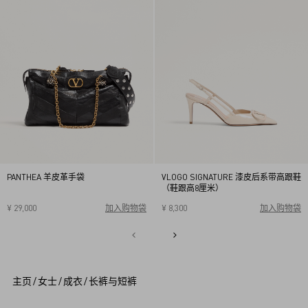
PANTHEA 羊皮革手袋
VLOGO SIGNATURE 漆皮后系带高跟鞋
（鞋跟高8厘米）
¥ 29,000
加入购物袋
¥ 8,300
加入购物袋
34
34.5
35
35.5
36
36.5
37
37.5
38
38.5
1
39
39.5
40
2
3
4
5
主页
/
女士
/
成衣
/
长裤与短裤
6
7
8