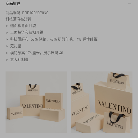
商品描述
商品编码: BRF1Q06DP0NO
科技薄麻布短裤
侧面和背面口袋
正面拉链和纽扣开襟
科技薄麻布 (53% 涤纶，43% 初剪羊毛，4% 弹性纤维)
无衬里
模特身高 176 厘米，展示尺码 40
意大利制造