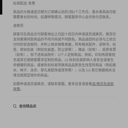
标准配送-免费
商品的大致递送日期为订单确认后的2到4个工作日，香水类商品可能
需要更长的时间。如遇特殊情况，顾客服务中心会尽快与您联系。
退换货
顾客可在商品交付顾客地址之日起十四日内申请退货或换货，换货仅
支持更换同款商品的不同尺码或不同颜色。商品退回时必须与之前交
付时的状态相同，并附上相关销售单据，所有相关配件、说明书、标
签、原始包装（例如包装盒，防尘袋等）、赠品（如有）、纸质发票
（如有）。但下述商品除外：(i)个人定制商品，例如，印刻有顾客姓
名或其它按顾客要求定制的商品；(ii) 拆封后易影响人身安全或者生
命健康的商品，或者拆封后易导致商品品质发生改变的商品（例如香
水、袜子、泳衣、穿孔类配饰或耳饰等）；以及 (iii) 其它根据相关法
律法规规定除外的商品。
如需申请退货或换货，请联系客服。更多信息请查看
退/换货及退款
政策
。
查找精品店