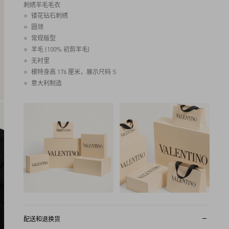
刺绣羊毛毛衣
镂花钻石刺绣
圆领
常规版型
羊毛 (100% 初剪羊毛)
无衬里
模特身高 176 厘米，展示尺码 S
意大利制造
配送和退换货