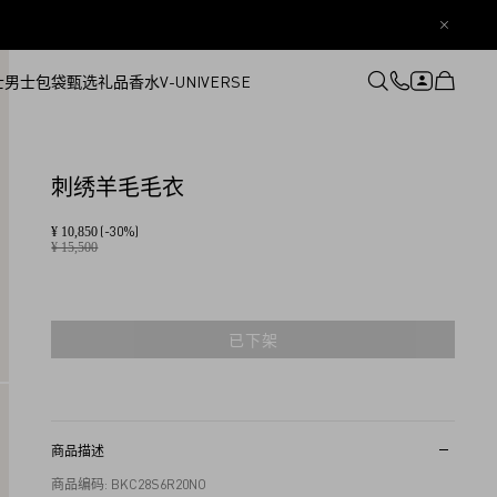
士
男士
包袋
甄选礼品
香水
V-UNIVERSE
登录或注册
心愿单
刺绣羊毛毛衣
(-30%)
¥ 10,850
¥ 15,500
已下架
商品描述
商品编码: BKC28S6R20NO