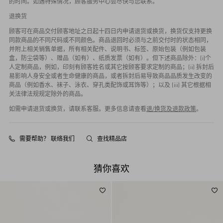
的时间。如遇特殊情况，顾客服务中心会尽快与您联系。
退换货
顾客可在商品交付顾客地址之日起十四日内申请退货或换货，换货仅支持更换
同款商品的不同尺码或不同颜色。商品退回时必须与之前交付时的状态相同，
并附上相关销售单据，所有相关配件、说明书、标签、原始包装（例如包装
盒，防尘袋等）、赠品（如有）、纸质发票（如有）。但下述商品除外：(i)个
人定制商品，例如，印刻有顾客姓名或其它按顾客要求定制的商品；(ii) 拆封后
易影响人身安全或者生命健康的商品，或者拆封后易导致商品品质发生改变的
商品（例如香水、袜子、泳衣、穿孔类配饰或耳饰等）；以及 (iii) 其它根据相
关法律法规规定除外的商品。
如需申请退货或换货，请联系客服。更多信息请查看
退/换货及退款政策
。
需要帮助？ 联络我们
查找精品店
猜你喜欢
时装秀款
多色可选