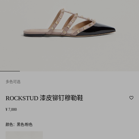
多色可选
ROCKSTUD 漆皮铆钉穆勒鞋
¥ 7,000
颜色：
黑色/粉色