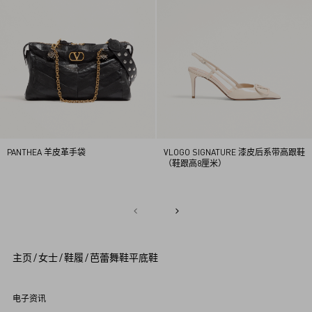
PANTHEA 羊皮革手袋
VLOGO SIGNATURE 漆皮后系带高跟鞋
（鞋跟高8厘米）
¥ 29,000
加入购物袋
¥ 8,300
加入购物袋
34
34.5
35
35.5
36
36.5
37
37.5
38
38.5
1
39
39.5
40
2
3
4
5
主页
/
女士
/
鞋履
/
芭蕾舞鞋平底鞋
6
7
8
9
电子资讯
1