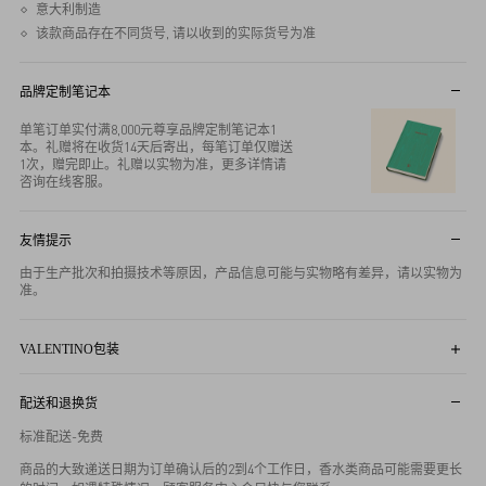
意大利制造
该款商品存在不同货号, 请以收到的实际货号为准
品牌定制笔记本
单笔订单实付满8,000元尊享品牌定制笔记本1
本。礼赠将在收货14天后寄出，每笔订单仅赠送
1次，赠完即止。礼赠以实物为准，更多详情请
咨询在线客服。
友情提示
由于生产批次和拍摄技术等原因，产品信息可能与实物略有差异，请以实物为
准。
VALENTINO包装
所有订单尊享品牌标志性商品包装。图片仅供参考，实物包装可能因商品尺寸
等因素有所不同，具体以收到实物包装为准，感谢您的理解。
配送和退换货
标准配送-免费
商品的大致递送日期为订单确认后的2到4个工作日，香水类商品可能需要更长