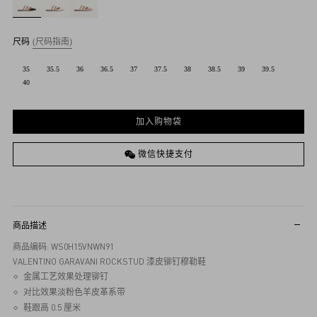
尺码
(尺码指南)
35
35.5
36
36.5
37
37.5
38
38.5
39
39.5
40
加入购物袋
微信快捷支付
商品描述
商品编码: WS0H15VNWN91
VALENTINO GARAVANI ROCKSTUD 漆皮铆钉穆勒鞋
金属工艺效果处理铆钉
对比效果淡粉色羊皮革系带
鞋跟高 0.5 厘米