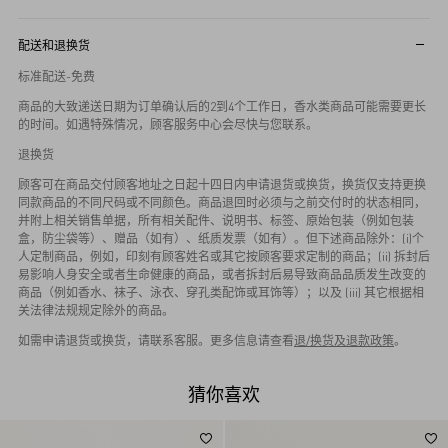
配送和退换货
标准配送-免费
商品的大致递送日期为订单确认后的2到4个工作日，香水类商品可能需要更长
的时间。如遇特殊情况，顾客服务中心会尽快与您联系。
退换货
顾客可在商品交付顾客地址之日起十四日内申请退货或换货，换货仅支持更换
同款商品的不同尺码或不同颜色。商品退回时必须与之前交付时的状态相同，
并附上相关销售单据，所有相关配件、说明书、标签、原始包装（例如包装
盒，防尘袋等）、赠品（如有）、纸质发票（如有）。但下述商品除外：(i)个
人定制商品，例如，印刻有顾客姓名或其它按顾客要求定制的商品；(ii) 拆封后
易影响人身安全或者生命健康的商品，或者拆封后易导致商品品质发生改变的
商品（例如香水、袜子、泳衣、穿孔类配饰或耳饰等）；以及 (iii) 其它根据相
关法律法规规定除外的商品。
如需申请退货或换货，请联系客服。更多信息请查看
退/换货及退款政策
。
猜你喜欢