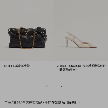
PANTHEA 羊皮革手袋
VLOGO SIGNATURE 漆皮后系带高跟鞋
（鞋跟高8厘米）
1
2
3
4
5
主页
/
其他
/
全店在架商品
/
全店在架商品（除售后）
6
7