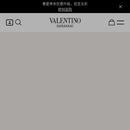
春夏季末优惠升级，低至五折
即刻选购
我的账户
登录或注册
心愿单