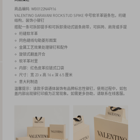
商品编码: WB0122NAPI16
VALENTINO GARAVANI ROCKSTUD SPIKE 中号软羊革链条包，绗缝
结构，装饰小铆钉
搭配一条可拆卸提手和可拆卸滑动式链条肩带，可斜挎、肩背或手提
绗缝软羊革
同色缝线勾勒菱形图案
金属工艺效果处理铆钉和配件
旋锁式翻盖开合
软羊革衬里
内部：红色皮革拉链式口袋
尺寸：宽 23 x 高 16 x 深 6.5 厘米
意大利制造
温馨提示：该款手袋通体装饰有品牌标志性铆钉，使用过程中，如包
盖内部出现铆钉印痕为正常现象。如需更多协助，请联系在线客服。