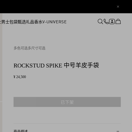
士
男士
包袋
甄选礼品
香水
V-UNIVERSE
登录或注册
心愿单
多色可选
多尺寸可选
ROCKSTUD SPIKE 中号羊皮手袋
¥ 24,500
已下架
商品描述