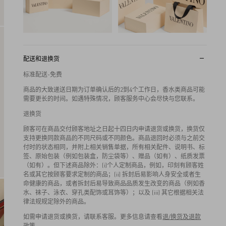
配送和退换货
标准配送-免费
商品的大致递送日期为订单确认后的2到4个工作日，香水类商品可能
需要更长的时间。如遇特殊情况，顾客服务中心会尽快与您联系。
退换货
顾客可在商品交付顾客地址之日起十四日内申请退货或换货，换货仅
支持更换同款商品的不同尺码或不同颜色。商品退回时必须与之前交
付时的状态相同，并附上相关销售单据，所有相关配件、说明书、标
签、原始包装（例如包装盒，防尘袋等）、赠品（如有）、纸质发票
（如有）。但下述商品除外：(i)个人定制商品，例如，印刻有顾客姓
名或其它按顾客要求定制的商品；(ii) 拆封后易影响人身安全或者生
命健康的商品，或者拆封后易导致商品品质发生改变的商品（例如香
水、袜子、泳衣、穿孔类配饰或耳饰等）；以及 (iii) 其它根据相关法
律法规规定除外的商品。
如需申请退货或换货，请联系客服。更多信息请查看
退/换货及退款
政策
。