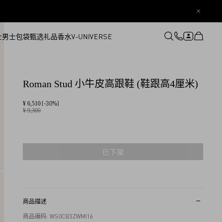
士
男士
包袋
甄选礼品
香水
V-UNIVERSE
登录或注册
心愿单
Roman Stud 小牛皮高跟鞋 (鞋跟高4厘米)
(-30%)
¥ 6,510
¥ 9,300
已下架
商品描述
商品编码: WS0CB3ZWMI16