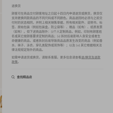
退换货
顾客可在商品交付顾客地址之日起十四日内申请退货或换货，换货仅
支持更换同款商品的不同尺码或不同颜色。商品退回时必须与之前交
付时的状态相同，并附上相关销售单据，所有相关配件、说明书、标
签、原始包装（例如包装盒，防尘袋等）、赠品（如有）、纸质发票
（如有）。但下述商品除外：(i)个人定制商品，例如，印刻有顾客姓
名或其它按顾客要求定制的商品；(ii) 拆封后易影响人身安全或者生
命健康的商品，或者拆封后易导致商品品质发生改变的商品（例如香
水、袜子、泳衣、穿孔类配饰或耳饰等）；以及 (iii) 其它根据相关法
律法规规定除外的商品。
如需申请退货或换货，请联系客服。更多信息请查看
退/换货及退款
政策
。
查找精品店