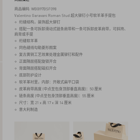
商品编码: WB0I97BSF098
Valentino Garavani Roman Stud 超大铆钉小号软羊革手提包
绗缝结构，装饰超大铆钉
搭配一条可拆卸滑动式链条肩带和一条可拆卸皮革肩带，可斜挎、
肩背或手提
绗缝软羊革
同色缝线勾勒菱形图案
复古黄铜工艺效果处理金属铆钉和配件
正面隔层搭配旋锁开合
背面隔层搭配磁扣开合
底部防护设计
软羊革衬里，内部：开敞式扁平口袋
皮革肩带高度 (中点至包身顶部垂直高度)：50 厘米
链条高度 (中点至包身顶部垂直高度)：55 厘米
尺寸：宽 21 x 高 17 x 深 14 厘米
意大利制造