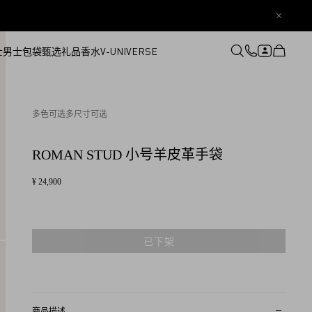
士
男士
包袋
甄选礼品
香水
V-UNIVERSE
登录或注册
心愿单
多色可选
多尺寸可选
ROMAN STUD 小号羊皮革手袋
¥ 24,900
已下架
商品描述