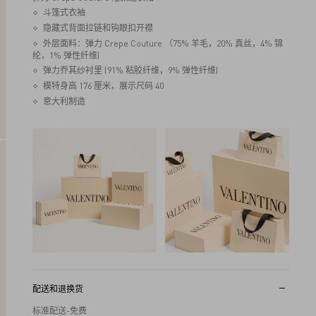
斗篷式衣袖
隐藏式背面拉链和钩眼扣开襟
外层面料：弹力 Crepe Couture （75% 羊毛，20% 真丝，4% 锦
纶，1% 弹性纤维)
弹力乔其纱衬里 (91% 粘胶纤维，9% 弹性纤维)
模特身高 176 厘米，展示尺码 40
意大利制造
配送和退换货
标准配送-免费