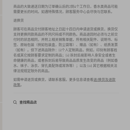
商品的大致递送日期为订单确认后的2到4个工作日，香水类商品可能
需要更长的时间。如遇特殊情况，顾客服务中心会尽快与您联系。
退换货
顾客可在商品交付顾客地址之日起十四日内申请退货或换货，换货仅
支持更换同款商品的不同尺码或不同颜色。商品退回时必须与之前交
付时的状态相同，并附上相关销售单据，所有相关配件、说明书、标
签、原始包装（例如包装盒，防尘袋等）、赠品（如有）、纸质发票
（如有）。但下述商品除外：(i)个人定制商品，例如，印刻有顾客姓
名或其它按顾客要求定制的商品；(ii) 拆封后易影响人身安全或者生
命健康的商品，或者拆封后易导致商品品质发生改变的商品（例如香
水、袜子、泳衣、穿孔类配饰或耳饰等）；以及 (iii) 其它根据相关法
律法规规定除外的商品。
如需申请退货或换货，请联系客服。更多信息请查看
退/换货及退款
政策
。
查找精品店