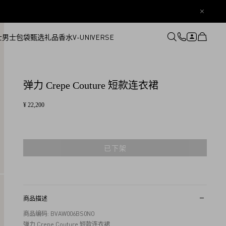
士
男士
包袋
甄选礼品
香水
V-UNIVERSE
登录或注册
心愿单
弹力 Crepe Couture 短款连衣裙
¥ 22,200
已下架
商品描述
商品编码: BVAW006BS0NO
弹力 Crepe Couture 短款连衣裙