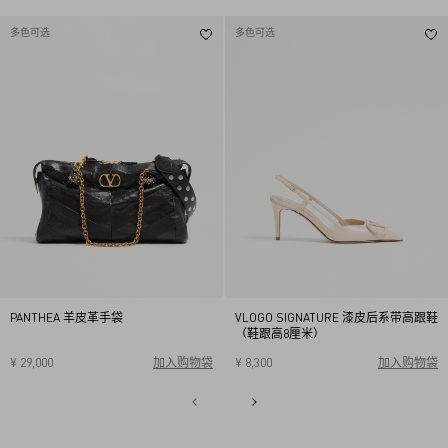
多色可选
多色可选
PANTHEA 羊皮革手袋
VLOGO SIGNATURE 漆皮后系带高跟鞋
（鞋跟高8厘米）
¥ 29,000
加入购物袋
¥ 8,300
加入购物袋
34
34.5
35
35.5
36
36.5
37
37.5
38
38.5
1
39
39.5
40
2
3
4