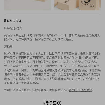
配送和退换货
标准配送-免费
商品的大致递送日期为订单确认后的2到4个工作日，香水类商品可能需要更长
的时间。如遇特殊情况，顾客服务中心会尽快与您联系。
退换货
顾客可在商品交付顾客地址之日起十四日内申请退货或换货，换货仅支持更换
同款商品的不同尺码或不同颜色。商品退回时必须与之前交付时的状态相同，
并附上相关销售单据，所有相关配件、说明书、标签、原始包装（例如包装
盒，防尘袋等）、赠品（如有）、纸质发票（如有）。但下述商品除外：(i)个
人定制商品，例如，印刻有顾客姓名或其它按顾客要求定制的商品；(ii) 拆封后
易影响人身安全或者生命健康的商品，或者拆封后易导致商品品质发生改变的
商品（例如香水、袜子、泳衣、穿孔类配饰或耳饰等）；以及 (iii) 其它根据相
关法律法规规定除外的商品。
如需申请退货或换货，请联系客服。更多信息请查看
退/换货及退款政策
。
猜你喜欢