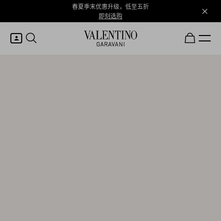
春夏季末优惠升级，低至五折
即刻选购
我的账户
登录或注册
心愿单