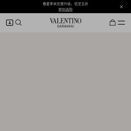
春夏季末优惠升级，低至五折
即刻选购
我的账户
登录或注册
心愿单