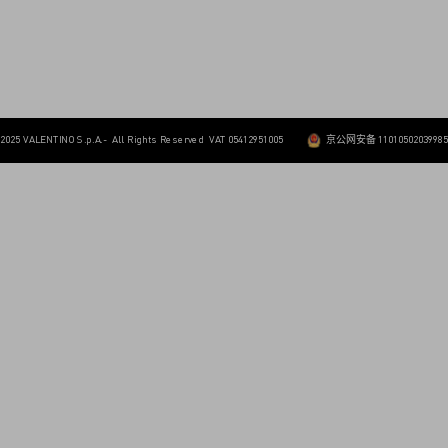
 2025 VALENTINO S.p.A.- All Rights Reserved VAT 05412951005
京公网安备 1101050203998