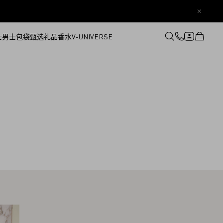
士
男士
包袋
甄选礼品
香水
V-UNIVERSE
登录或注册
心愿单