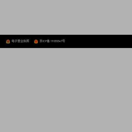
5
电子营业执照
京ICP备 19055547号