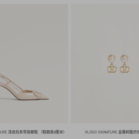
e
n
t
i
n
o
NATURE 漆皮后系带高跟鞋 （鞋跟高8厘米）
VLOGO SIGNATURE 金属树脂