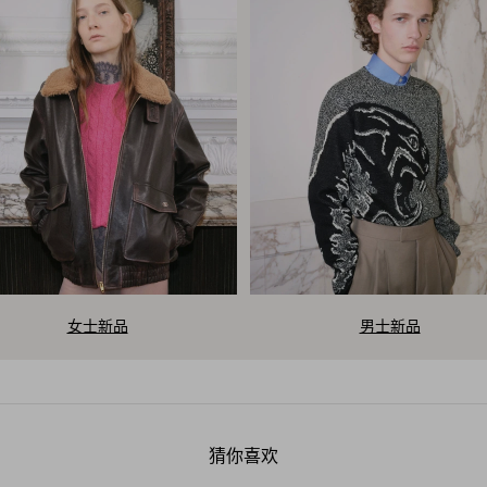
女士新品
男士新品
V
a
猜你喜欢
l