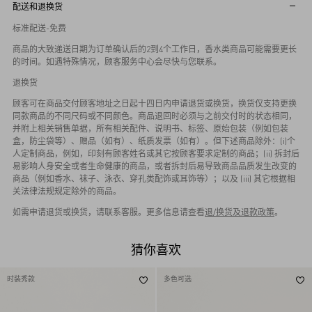
配送和退换货
标准配送-免费
商品的大致递送日期为订单确认后的2到4个工作日，香水类商品可能需要更长
的时间。如遇特殊情况，顾客服务中心会尽快与您联系。
退换货
顾客可在商品交付顾客地址之日起十四日内申请退货或换货，换货仅支持更换
同款商品的不同尺码或不同颜色。商品退回时必须与之前交付时的状态相同，
并附上相关销售单据，所有相关配件、说明书、标签、原始包装（例如包装
盒，防尘袋等）、赠品（如有）、纸质发票（如有）。但下述商品除外：(i)个
人定制商品，例如，印刻有顾客姓名或其它按顾客要求定制的商品；(ii) 拆封后
易影响人身安全或者生命健康的商品，或者拆封后易导致商品品质发生改变的
商品（例如香水、袜子、泳衣、穿孔类配饰或耳饰等）；以及 (iii) 其它根据相
关法律法规规定除外的商品。
如需申请退货或换货，请联系客服。更多信息请查看
退/换货及退款政策
。
猜你喜欢
时装秀款
多色可选