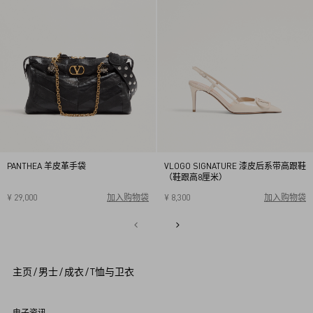
PANTHEA 羊皮革手袋
VLOGO SIGNATURE 漆皮后系带高跟鞋
（鞋跟高8厘米）
¥ 29,000
加入购物袋
¥ 8,300
加入购物袋
34
34.5
35
35.5
36
36.5
37
37.5
38
38.5
1
39
39.5
40
2
3
4
5
主页
/
男士
/
成衣
/
T恤与卫衣
6
7
8
9
电子资讯