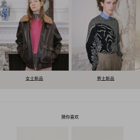
V
女士新品
男士新品
a
l
e
猜你喜欢
n