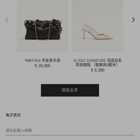
t
i
n
o
PANTHEA 羊皮革手袋
VLOGO SIGNATURE 漆皮后系
VLOG
带高跟鞋 （鞋跟高8厘米）
¥ 28,000
¥ 8,300
回到主页
电子资讯
请在此输入邮箱